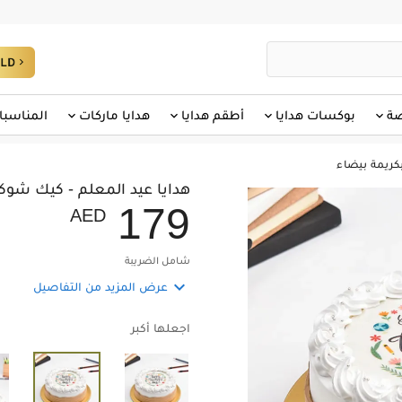
صة
بوكسات هدايا
أطقم هدايا
هدايا ماركات
المناسبا
كريمة بيضاء
هدايا عيد المعلم - كيك شوكولات
1
7
9
AED
شامل الضريبة

عرض المزيد من التفاصيل
اجعلها أكبر