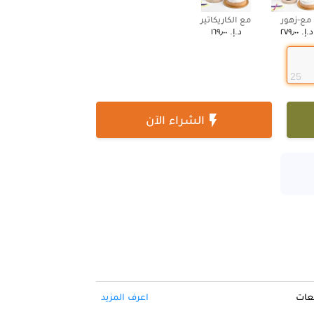
مع-زهور
مع الكاريكاتير
د.إ.‏ ٢٧٩٫٠٠
د.إ.‏ ١٦٩٫٠٠
25

الشراء الآن
فعات
اعرف المزيد