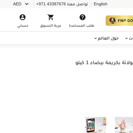

English
تواصل معنا
+971 43387676
AED



طلب المساعدة
عربة التسوق
حسابي
ت
حول العالم
ة بكريمة بيضاء 1 كيلو