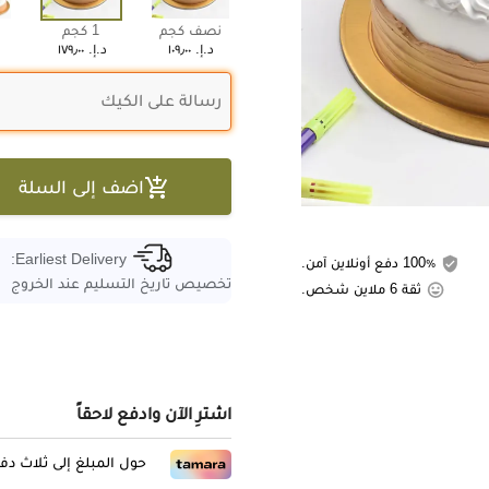
نصف كجم
1 كجم
د.إ.‏ ١٠٩٫٠٠
د.إ.‏ ١٧٩٫٠٠

اضف إلى السلة
Earliest Delivery:
100٪ دفع أونلاين آمن.
تخصيص تاريخ التسليم عند الخروج
ثقة 6 ملاين شخص.
اشترِ الآن وادفع لاحقاً
حول المبلغ إلى ثلاث د