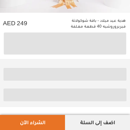
هدية عيد ميلاد - باقة شوكولاتة
249
فيريروروشيه 40 قطعة مغلفة
اضف إلى السلة
الشراء الآن