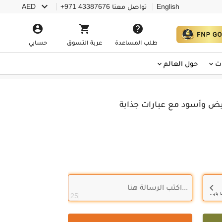

English
تواصل معنا
+971 43387676
AED



طلب المساعدة
عربة التسوق
حسابي
ت
حول العالم
أبيض وأسود مع عبارات جذابة

حجم الملف يجب أن يكون بين 100 كيلو بايت - 10 ميجا بايت. صيغة JPG أو PNG فقط
25