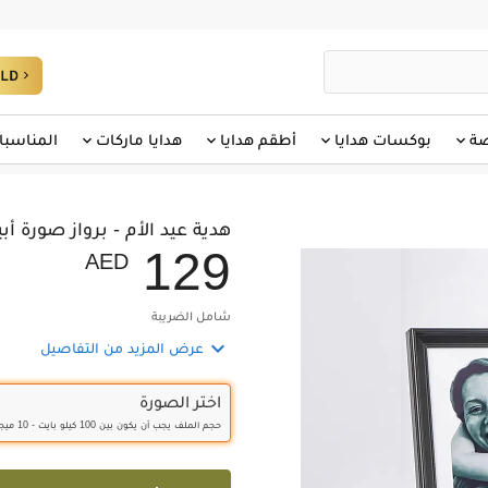
صة
بوكسات هدايا
أطقم هدايا
هدايا ماركات
المناسبا
هدية عيد الأم - برواز صورة 
1
2
9
AED
شامل الضريبة

عرض المزيد من التفاصيل
اختر الصورة