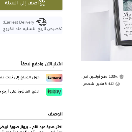

اضف إلى السلة
Earliest Delivery:
تخصيص تاريخ التسليم عند الخروج
اشترِ الآن وادفع لاحقاً
100٪ دفع أونلاين آمن.
حول المبلغ إلى ثلاث د
ثقة 6 ملاين شخص.
ادفع الفاتورة على أربع
الوصف
اختر هدية عيد الأم - برواز صورة أبي
الشخصي، يرجى تزويدنا بصورة واحدة عا