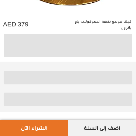
كيك فوندو نكهة الشوكولاتة باو
379
باترول
اضف إلى السلة
الشراء الآن