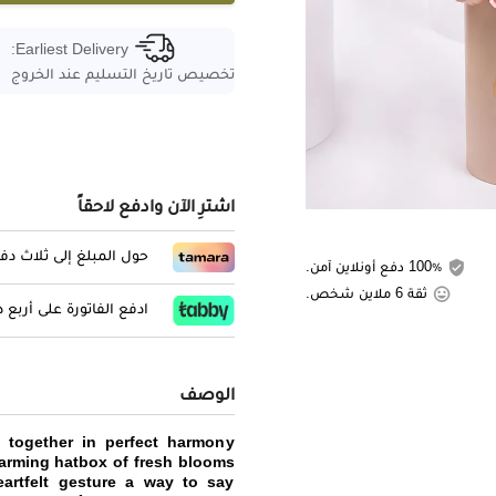
Earliest Delivery:
تخصيص تاريخ التسليم عند الخروج
اشترِ الآن وادفع لاحقاً
المبلغ إلى ثلاث دفعات
100٪ دفع أونلاين آمن.
ثقة 6 ملاين شخص.
لفاتورة على أربع دفعات
الوصف
 together in perfect harmony
harming hatbox of fresh blooms
artfelt gesture a way to say