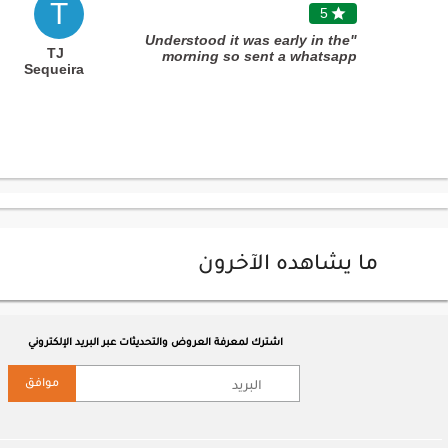
T
5

"Understood it was early in the
TJ
morning so sent a whatsapp
Sequeira
instead of ringing door bell and
followed instructions to leave
outside so i could surprise my
wife. "
ما يشاهده الآخرون
اشترك لمعرفة العروض والتحديثات عبر البريد الإلكتروني
موافق