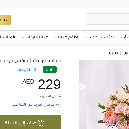
لمناسبات
هدايا ماركات
أطقم هدايا
بوكسات هدايا
هد
فخامة جوليت
ة جوليت | بوكس ورد و جربيرا
5

التقييمات
3
2
2
9
AED
شامل الضريبة

عرض المزيد من التفاصيل

اضف إلى السلة