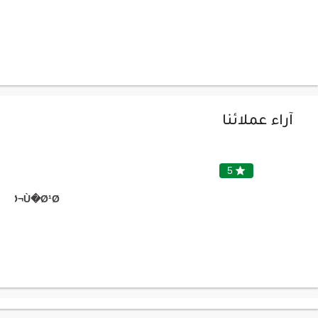
آراء عملائنا
&
5

Ø¬Ù�Ø¹Ø©