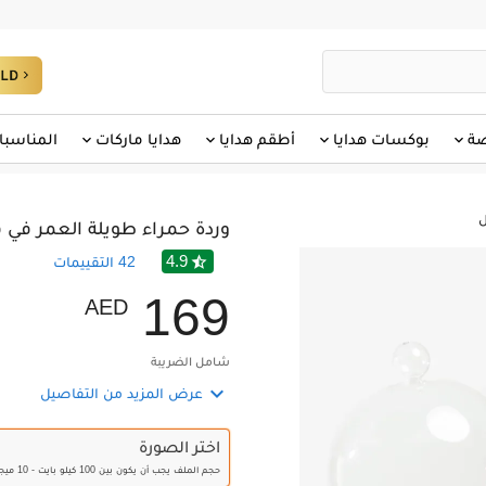
صة
بوكسات هدايا
أطقم هدايا
هدايا ماركات
المناسبا
ل
وردة حمراء طويلة العمر في ق
4.9

42
التقييمات
1
6
9
AED
شامل الضريبة

عرض المزيد من التفاصيل
اختر الصورة