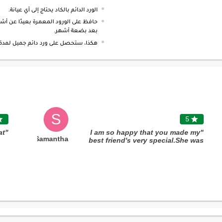
الورد الدائم بالكاد يحتاج إلى أي عيانة.
حافظ على الورود المعمرة بعيدًا عن أشعة
بعد بضعة أشهر.
هكذا، ستحصل على ورد دائم جميل لمدة 
S

5

"Great "
"I am so happy that you made my
Samantha
best friend's very special.She was
so surprised as she didn't expect
that! Even though I was at
work,fnp helped me celebrate this
special day with her.The parking
and the balloons were so
beautiful.Very unique! Keep it up!
And would definitely recommend "