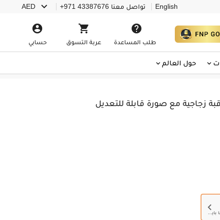

English
تواصل معنا
+971 43387676
AED



طلب المساعدة
عربة التسوق
حسابي
ت
حول العالم
بة زجاجية مع صورة قابلة للتعديل

حجم الملف يجب أن يكون بين 100 كيلو بايت - 10 ميجا بايت. صيغة JPG أو PNG فقط