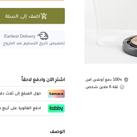

اضف إلى السلة
Earliest Delivery:
تخصيص تاريخ التسليم عند الخروج
اشترِ الآن وادفع لاحقاً
100٪ دفع أونلاين آمن.
ثقة 6 ملاين شخص.
حول المبلغ إلى ثلاث د
ادفع الفاتورة على أربع
الوصف