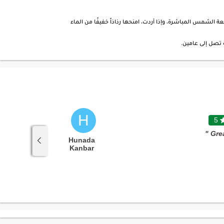
 الشمس المباشرة، وإذا أردت، امنحها رذاذاً خفيفًا من الماء
تصل إلى عامين.
H
5

5
a and Mr.
Hunada
 resolve an
Kanbar
ood Work !"