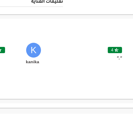
تعليمات العناية
K

4

"."
kanika