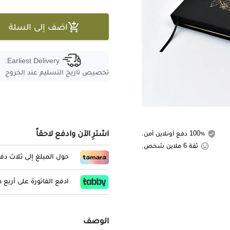

اضف إلى السلة
Earliest Delivery:
تخصيص تاريخ التسليم عند الخروج
اشترِ الآن وادفع لاحقاً
100٪ دفع أونلاين آمن.
ثقة 6 ملاين شخص.
حول المبلغ إلى ثلاث د
ادفع الفاتورة على أربع
الوصف