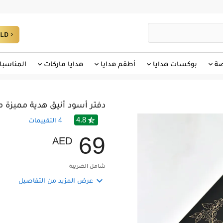
صة
بوكسات هدايا
أطقم هدايا
هدايا ماركات
المناسبا
دفتر أسود أنيق هدية مميزة
4.8

4
التقييمات
6
9
AED
شامل الضريبة

عرض المزيد من التفاصيل