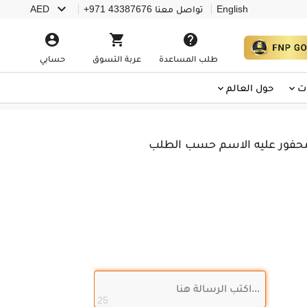

English
تواصل معنا
+971 43387676
AED



طلب المساعدة
عربة التسوق
حسابي
ت
حول العالم
 محفور عليه الاسم حسب الطلب
25