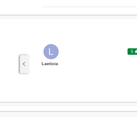
L
5

5
Laeticia