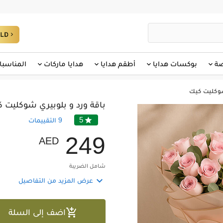
صة
بوكسات هدايا
أطقم هدايا
هدايا ماركات
المناسبا
شوكليت كيك
باقة ورد و بلوبيري شوكليت 
5

9
التقييمات
2
4
9
AED
شامل الضريبة

عرض المزيد من التفاصيل

اضف إلى السلة