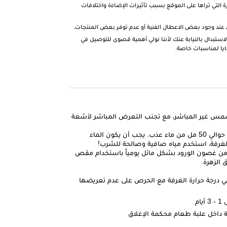
ة التي تراها على الموقع بسبب تأثيرات الإضاءة واختلافات
 عند وجود بعض الاعطال الفنية أو عدم توفر بعض المنتجات.
لاستبدال بالنيابة عنك لأننا نولي أهمية قصوى للتوصيل في
ايا لمناسبات خاصة.
مس غير المباشر، مع تجنب التعرض المباشر لأشعة
يتم تغيير الماء يومياً باضافة حوالي 50 مل من ماء عذب. يجب أن يكون الماء
الغرفة، استخدم مياه صافية وصالحة للشرب!
طع حوالي 2-3 سم من غصون الورود بشكل مائل يومياً باستخدام مقص
 الزهرة.
ي درجة حرارة الغرفة مع الحرص على عدم تعريضها
ام
ة داخل علبة طعام محكمة الإغلاق