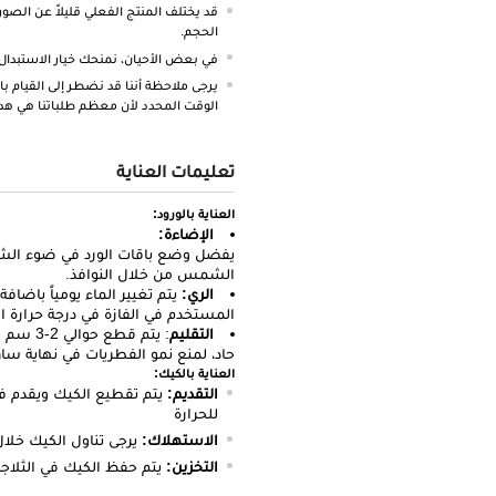
قد يختلف المنتج الفعلي قليلاً عن الصور
الحجم.
في بعض الأحيان، نمنحك خيار الاستبدال
يرجى ملاحظة أننا قد نضطر إلى القيام با
الوقت المحدد لأن معظم طلباتنا هي هد
تعليمات العناية
العناية بالورود:
الإضاءة:
يفضل وضع باقات الورد في ضوء الش
الشمس من خلال النوافذ.
الري:
المستخدم في الفازة في درجة حرارة 
التقليم
: يتم ق
حاد، لمنع نمو الفطريات في نهاية ساق
العناية بالكيك:
التقديم:
يتم تقطيع الكيك ويقدم ف
للحرارة
الاستهلاك:
يرجى تناول الكيك خلال 1 - 3 أي
التخزين:
يتم
حفظ الكيك في الثلاج