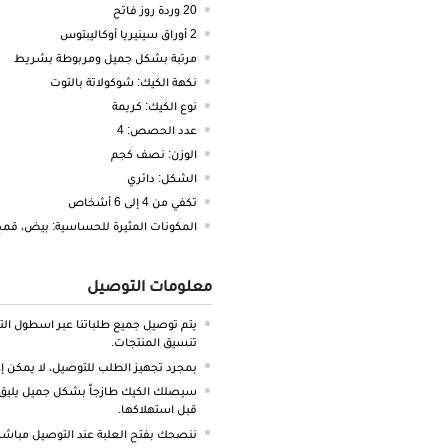
20 وردة روز فاتح
2 أوراق سينيريا أوكاليبتوس
مرتبة بشكل جميل ومربوطة بشريط
نكهة الكيك: شوكولاتة بالتوت
نوع الكيك: كريمة
عدد الحصص: 4
الوزن: نصف كجم
الشكل: دائري
تكفي من 4 إلى 6 أشخاص
المكونات المثيرة للحساسية: بيض، قمح
معلومات التوصيل
يتم توصيل جميع طلباتنا عبر اسطول ال
تنسيق المنتجات.
بمجرد تجهيز الطلب للتوصيل، لا يمكن إعا
سيصلك الكيك طازجاً بشكل جميل يليق 
قبل استهلاكها.
ننصحك بفتح العلبة عند التوصيل مباشرة