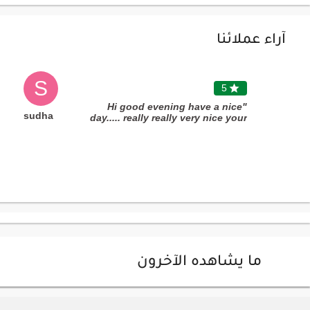
آراء عملائنا
S
5

"Hi good evening have a nice
sudha
day..... really really very nice your
service, product and packing and
one thing you're delivery on time
like so much your service thank
you........����������"
ما يشاهده الآخرون