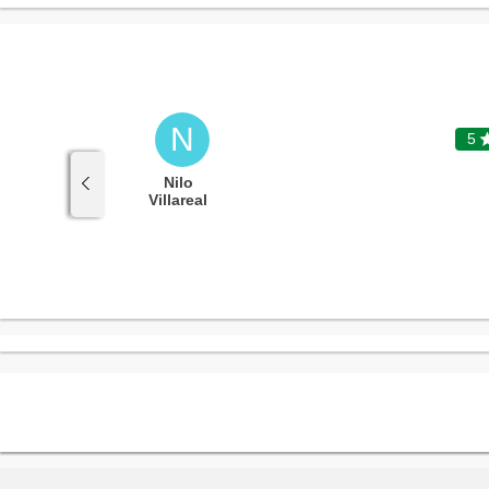
N
5

5
"Keep up the great service! "
Nilo
Villareal