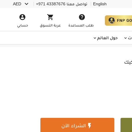

English
تواصل معنا
+971 43387676
AED



طلب المساعدة
عربة التسوق
حسابي
ت
حول العالم
كيك

الشراء الآن