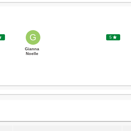
G

5

Gianna
Noelle