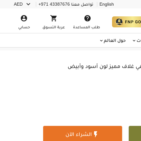

English
تواصل معنا
+971 43387676
AED



طلب المساعدة
عربة التسوق
حسابي
ت
حول العالم
 في غلاف مميز لون أسود وأبيض

الشراء الآن