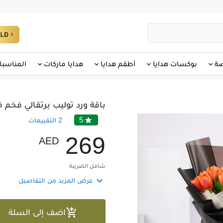
صة
بوكسات هدايا
أطقم هدايا
هدايا ماركات
المناسبا
باقة ورد توليب برتقالي فخم
5

2
التقييمات
2
6
9
AED
شامل الضريبة

عرض المزيد من التفاصيل

اضف إلى السلة