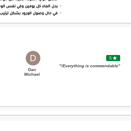
بدل الماء كل يومين وفي نفس الوقت قص من 1 - 2 سم ب
في حال وصول الورود بشكل ترتيب 
D
5

"Everything is commendable!"
Dan
Michael
Damasco