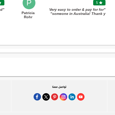
P

5

"Always very satisfied! "
"Very easy to order & pay for for
Patricia
someone in Australia! Thank y"
Rohr
تواصل معنا