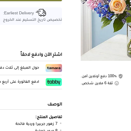
Earliest Delivery:
تخصيص تاريخ التسليم عند الخروج
اشترِ الآن وادفع لاحقاً
حول المبلغ إلى ثلاث د
100٪ دفع أونلاين آمن.
ادفع الفاتورة على أربع
ثقة 6 ملاين شخص.
الوصف
تفاصيل المنتج:
7 زهور جربيرا وردية فاتحة
8 ورود خوخية