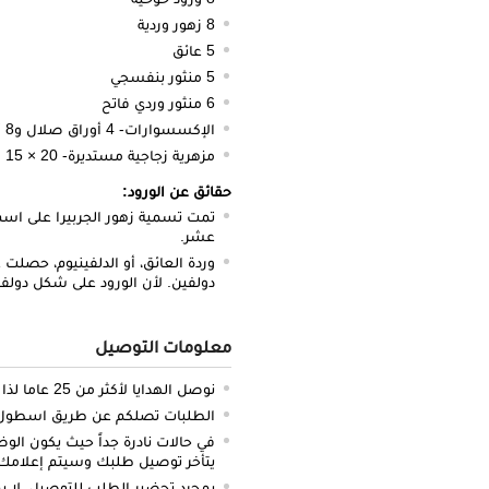
8 زهور وردية
5 عائق
5 منثور بنفسجي
6 منثور وردي فاتح
الإكسسوارات- 4 أوراق صلال و8 أوراق سفندر و 4 أوراق عويذران
مزهرية زجاجية مستديرة- 20 × 15 سم
حقائق عن الورود:
تمت تسمية زهور الجربيرا على اسم 
عشر.
وردة العائق، أو الدلفينيوم، حصلت 
دولفين. لأن الورود على شكل دولفي
معلومات التوصيل
نوصل الهدايا لأكثر من 25 عاما لذا نحن ملتزمون بالدقة والتوصيل في الميعاد المحدد
الطلبات تصلكم عن طريق اسطول سي
في حالات نادرة جداً حيث يكون الو
يتأخر توصيل طلبك وسيتم إعلامك 
بمجرد تحضير الطلب للتوصيل، لا يم