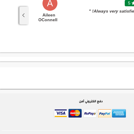
A
5

5
timing and
Aileen
updates"
OConnell
دفع الكتروني آمن