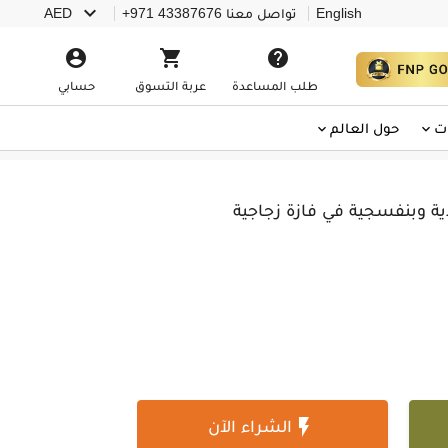

English
تواصل معنا
+971 43387676
AED



طلب المساعدة
عربة التسوق
حسابي
ت
حول العالم
ة وبنفسجية في فازة زجاجية

الشراء الآن