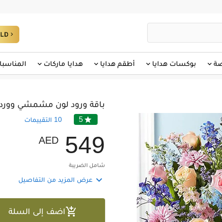
صة
بوكسات هدايا
أطقم هدايا
هدايا ماركات
المناسبا
باقة ورود لون مشمشي ووردي
5

10
التقييمات
5
4
9
AED
شامل الضريبة

عرض المزيد من التفاصيل

اضف إلى السلة