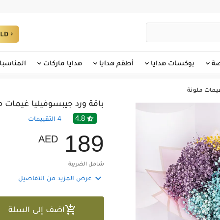
صة
بوكسات هدايا
أطقم هدايا
هدايا ماركات
المناسبا
يمات ملونة
باقة ورد جيبسوفيليا غيمات م
4.8

4
التقييمات
1
8
9
AED
شامل الضريبة

عرض المزيد من التفاصيل

اضف إلى السلة