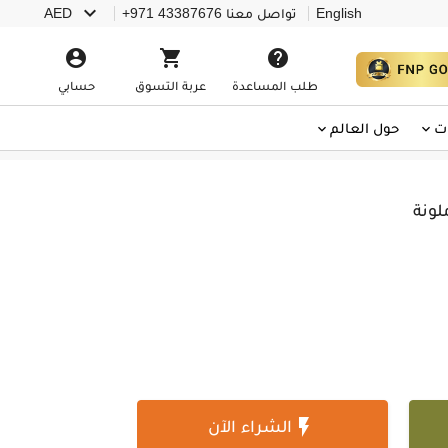

English
تواصل معنا
+971 43387676
AED



طلب المساعدة
عربة التسوق
حسابي
ت
حول العالم
لونة

الشراء الآن