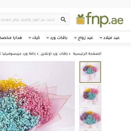

عيد ميلاد
عيد زواج
باقات ورد
كيك
هدايا مخص
الصفحة الرئيسية
باقات ورد اونلاين
باقة ورد جيبسوفيليا غ

