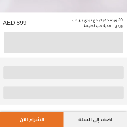
20 وردة حمراء مع تيدي بير دب
899
وردي - هدية حب لطيفة
اضف إلى السلة
الشراء الآن