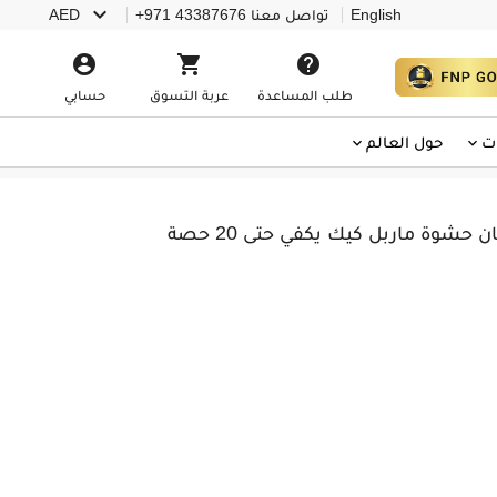

English
تواصل معنا
+971 43387676
AED



طلب المساعدة
عربة التسوق
حسابي
ت
حول العالم
حشوة ماربل كيك يكفي حتى 20 حصة