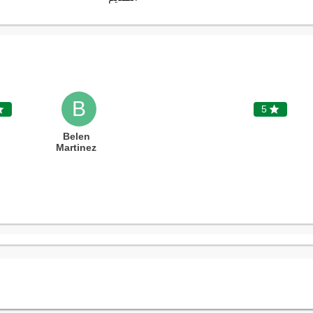
B

5

Belen
Martinez
Vilanova