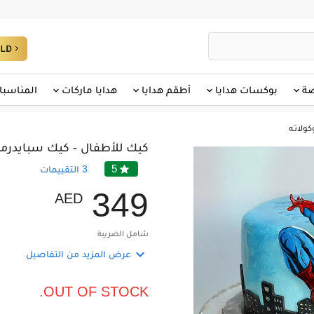
صة
بوكسات هدايا
أطقم هدايا
هدايا ماركات
المناسبا
ولاته
كيك للأطفال - كيك سبايدرمان 
5

3
التقييمات
3
4
9
AED
شامل الضريبة

عرض المزيد من التفاصيل
OUT OF STOCK.