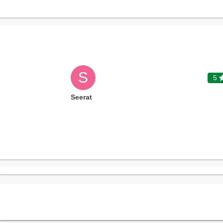
S
5
Seerat