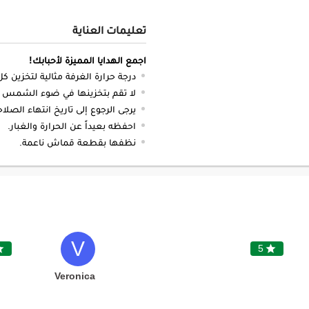
تعليمات العناية
اجمع الهدايا المميزة لأحبابك!
درجة حرارة الغرفة مثالية لتخزين ك
لا تقم بتخزينها في ضوء الشمس ال
يرجى الرجوع إلى تاريخ انتهاء الص
احفظه بعيداً عن الحرارة والغبار.
نظفها بقطعة قماش ناعمة.
V

5

Veronica