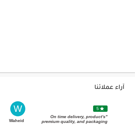
آراء عملائنا
W
5

"On time delivery, product's
Waheid
premium quality, and packaging
were amazing."