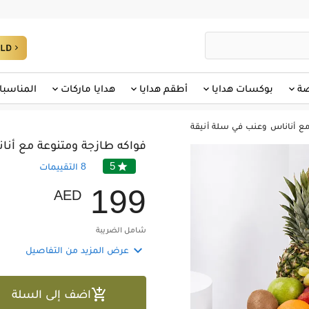
صة
بوكسات هدايا
أطقم هدايا
هدايا ماركات
المناسبا
مع أناناس وعنب في سلة أنيقة
فواكه طازجة ومتنوعة مع أنا
5

8
التقييمات
1
9
9
AED
شامل الضريبة

عرض المزيد من التفاصيل

اضف إلى السلة