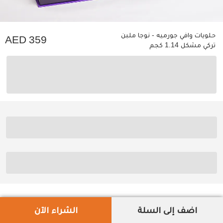
حلويات وافي جورميه - نوجا ملبن
359
تركي مشكل 1.14 كجم
اضف إلى السلة
الشراء الآن