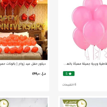
6 بالونات مطاطية وردية جميلة معبأة بالهيليوم
ديكور حفل عيد زواج | بالونات حمر
د.إ.‏ ٤٩٩٫٠٠
star
5
6 التقييمات