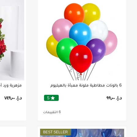
6 بالونات مطاطية ملونة معبأة بالهيليوم
مزهرية ورد 
د.إ.‏ ٩٩٫٠٠
د.إ.‏ ٧٤٩٫٠٠
star
5
6 التقييمات