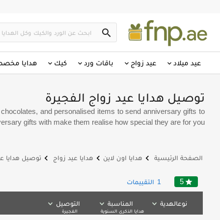
search
عيد ميلاد
عيد زواج
باقات ورد
كيك
هدايا مخص
توصيل هدايا عيد زواج الفجيرة
, chocolates, and personalised items to send anniversary gifts to
ersary gifts with make them realise how special they are for you.
keyboard_arrow_left
keyboard_arrow_left
keyboard_arrow_left
الصفحة الرئيسية
هدايا اون لاين
هدايا عيد زواج
توصيل هدايا عي
5
star
1
التقييمات
نوعالهدية
المناسبة
التوصيل
هدايا الذكرى السنوية
الفجيرة