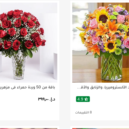
باقة من ورود الألستروميريا، والزنابق والأقحوان وعباد الشمس
باقة من 50 وردة حمراء في مزهرية زجاجية
د.إ.‏ ٣٩٩٫٠٠
star_half
4.9
8 التقييمات