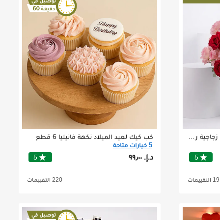
باقة من 50 وردة وردية في مزهرية زجاجية رائعة
كب كيك لعيد الميلاد نكهة فانيليا 6 قطع
5 خيارات متاحة
د.إ.‏ ٩٩٫٠٠
star
star
5
5
19 التقييمات
220 التقييمات