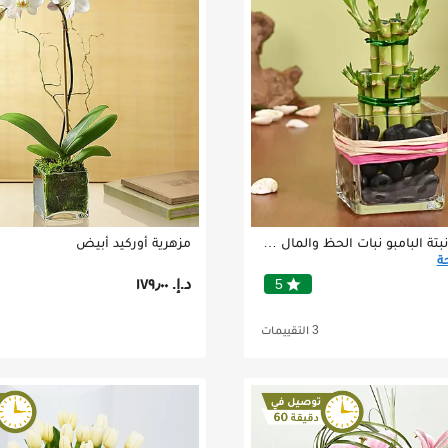
طبقتين من نبتة البامبو نبات الحظ والمال في فازة زجاجية
مزهرية أوركيد أبيض
د.إ.‏ ١٧٩٫٠٠
star
5
3 التقييمات