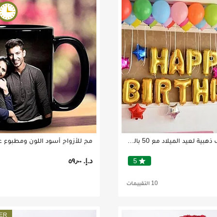
بالونات حروف ذهبية لعيد الميلاد مع 50 بالونة متعددة الألوان
د.إ.‏ ٥٩٫٠٠
star
5
10 التقييمات