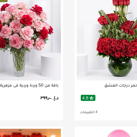
أحمر درجات العشق
د.إ.‏ ٣٩٩٫٠٠
star_half
4.8
4 التقييمات