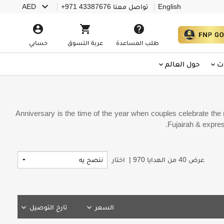
keyboard_arrow_down
English
تواصل معنا
+971 43387676
AED
account_circle
shopping_cart
help
طلب المساعدة
عربة التسوق
حسابي
ت
حول العالم
Anniversary is the time of the year when couples celebrate the m
Fujairah & expres
عرض
40
من الهدايا
970
|
اختار
السعر
تارخ التوصيل