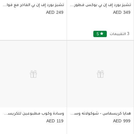
تشيز بورد إف إن بي بوكس فطور وتركي رومي وبسكويت
تشيز بورد إف إن بي الفاخر مع فواكه وبسكويت
249
349
3 التقييمات
star
5
هدايا كريسماس - شوكولاته وسناكات لذيذة في بوكس
وسادة وكوب مطبوعين للكريسماس لون أحمر
119
999