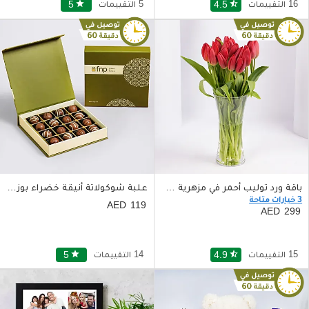
16 التقييمات
star_half
4.5
5 التقييمات
star
5
باقة ورد توليب أحمر في مزهرية مميزة
علبة شوكولاتة أنيقة خضراء بوزن 250 غم بنكهة الحليب والبندق
3 خيارات متاحة
119
299
15 التقييمات
star_half
4.9
14 التقييمات
star
5