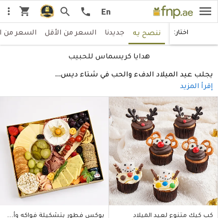
menu
shopping_cart
more_vert
search
call
En
جديدنا
السعر من الأقل
السعر من ا
اختار:
ننصح يه
هدايا كريسماس للحبيب
يجلب عيد الميلاد الدفء والحب في شتاء ديس
...
إقرأ المزيد
كب كيك متنوع لعيد الميلاد
بوكس فطور بتشكيلة فواكه وأطعمة لذيذة