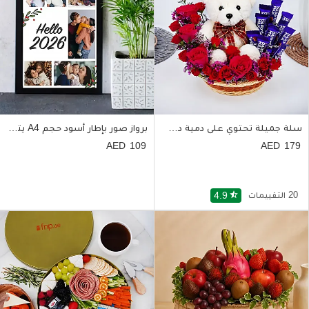
سلة جميلة تحتوي على دمية دب وورد أحمر وأبيض وشوكولاتة كادبور
برواز صور بإطار أسود حجم A4 يتضمن 5 صور حسب الطلب
109
179
20 التقييمات
star_half
4.9