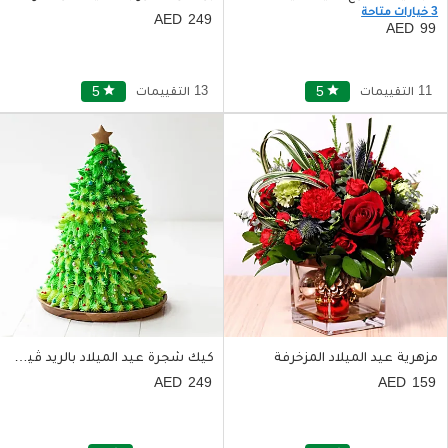
3 خيارات متاحة
249
99
11 التقييمات
star
5
13 التقييمات
star
5
مزهرية عيد الميلاد المزخرفة
كيك شجرة عيد الميلاد بالريد ڤيلڤيت
249
159