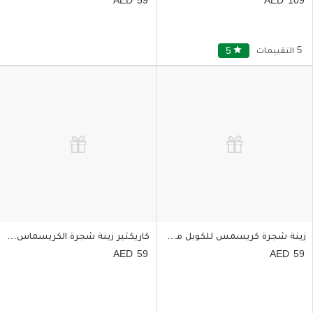
5 التقييمات
star
5
زينة شجرة كريسمس للكوبل مخصصة بالاسم والصورة
كاريكتير زينة شجرة الكريسماس للكوبل بتصميم سانتا
59
59