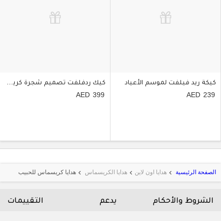
كيكة ريد فيلفت لموسم الأعياد
كيك ردفلفت تصميم شجرة كريسماس
399
239
الصفحة الرئيسية
هدايا اون لاين
هدايا الكريسماس
هدايا كريسماس للحبيب
keyboard_arrow_left
keyboard_arrow_left
keyboard_arrow_left
الشروط والأحكام
يدعم
التقييمات