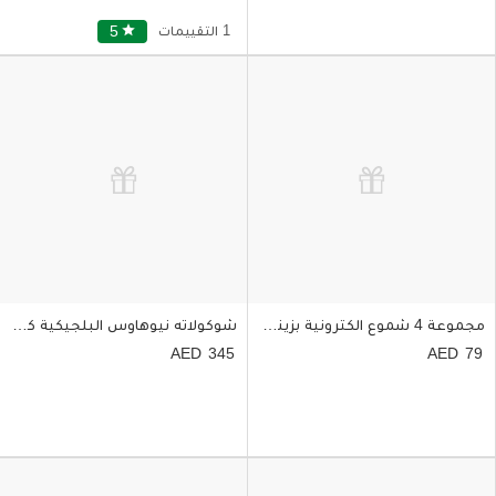
1 التقييمات
star
5
مجموعة 4 شموع الكترونية بزينة كريسماس لون أبيض وأخضر
شوكولاته نيوهاوس البلجيكية كوليكشن الكريسماس بوكس 35 قطعة
345
79