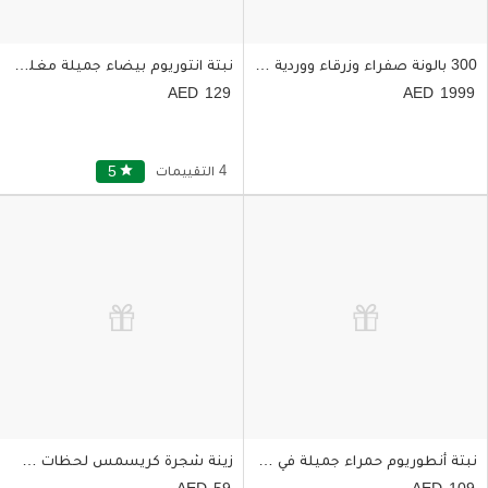
300 بالونة صفراء وزرقاء ووردية لسقف الغرفة تدوم لمدة 8 ساعات
نبتة انتوريوم بيضاء جميلة مغلفة بالجوت
129
1999
4 التقييمات
star
5
نبتة أنطوريوم حمراء جميلة في وعاء زراعي مغلفة بالخيش
زينة شجرة كريسمس لحظات سعادة
59
109