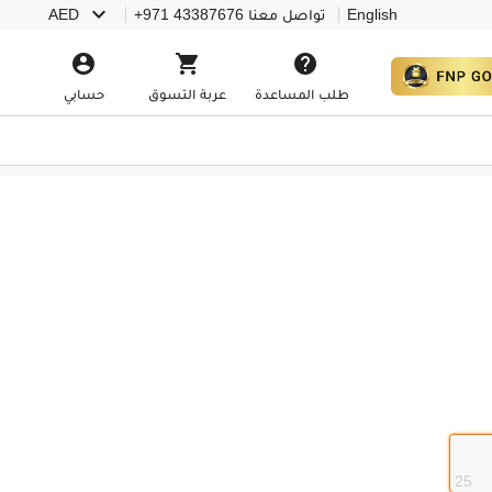

English
تواصل معنا
+971 43387676
AED



طلب المساعدة
عربة التسوق
حسابي
25