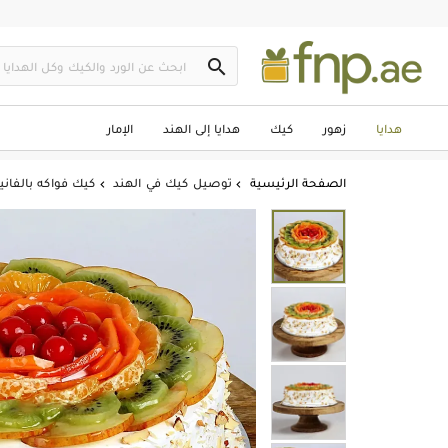

هدايا
زهور
كيك
هدايا إلى الهند
الإمار
الصفحة الرئيسية
توصيل كيك في الهند
كيك فواكه بالفاني

