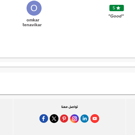
O
5

"Good"
omkar
Renavikar
تواصل معنا