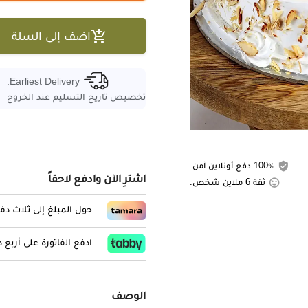

اضف إلى السلة
Earliest Delivery:
تخصيص تاريخ التسليم عند الخروج
100٪ دفع أونلاين آمن.
اشترِ الآن وادفع لاحقاً
ثقة 6 ملاين شخص.
حول المبلغ إلى ثلاث د
ادفع الفاتورة على أربع
الوصف