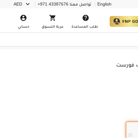

English
تواصل معنا
+971 43387676
AED



طلب المساعدة
عربة التسوق
حسابي
اك فورست
25