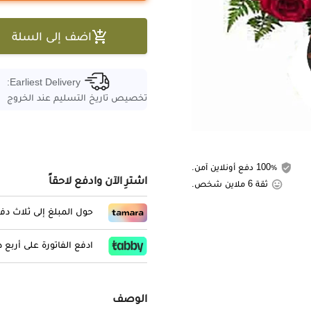

اضف إلى السلة
Earliest Delivery:
تخصيص تاريخ التسليم عند الخروج
100٪ دفع أونلاين آمن.
اشترِ الآن وادفع لاحقاً
ثقة 6 ملاين شخص.
حول المبلغ إلى ثلاث د
ادفع الفاتورة على أربع
الوصف