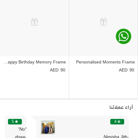
Personalised Happy Birthday Memory Frame
Personalised Moments Frame
90
90
آراء عملائنا
5
4
star
star_half
"No"
-doaa
-Nimisha Jith