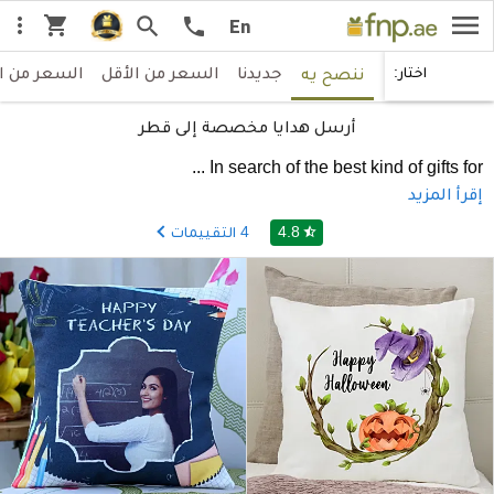
menu
shopping_cart
more_vert
search
call
En
جديدنا
السعر من الأقل
السعر من ا
اختار:
ننصح يه
أرسل هدايا مخصصة إلى قطر
...
In search of the best kind of gifts for
إقرأ المزيد
4.8
4
التقييمات
star_half