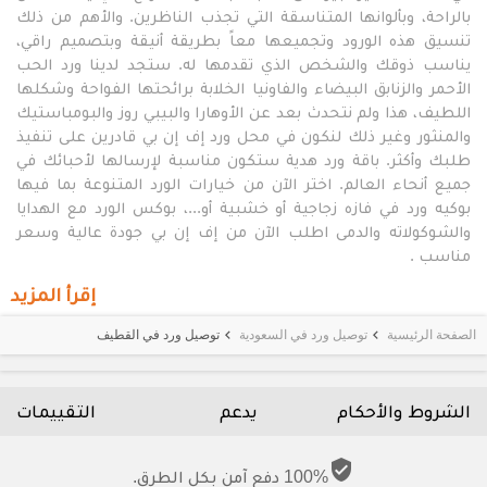
بالراحة، وبألوانها المتناسقة التي تجذب الناظرين. والأهم من ذلك
تنسيق هذه الورود وتجميعها معاً بطريقة أنيقة وبتصميم راقي،
يناسب ذوقك والشخص الذي تقدمها له. ستجد لدينا ورد الحب
الأحمر والزنابق البيضاء والفاونيا الخلابة برائحتها الفواحة وشكلها
اللطيف، هذا ولم نتحدث بعد عن الأوهارا والبيبي روز والبومباستيك
والمنثور وغير ذلك لنكون في محل ورد إف إن بي قادرين على تنفيذ
طلبك وأكثر. باقة ورد هدية ستكون مناسبة لإرسالها لأحبائك في
جميع أنحاء العالم. اختر الآن من خيارات الورد المتنوعة بما فيها
بوكيه ورد في فازه زجاجية أو خشبية أو...، بوكس الورد مع الهدايا
والشوكولاته والدمى اطلب الآن من إف إن بي جودة عالية وسعر
مناسب .
إقرأ المزيد
الصفحة الرئيسية
توصيل ورد في السعودية
توصيل ورد في القطيف
keyboard_arrow_left
keyboard_arrow_left
الشروط والأحكام
يدعم
التقييمات
verified_user
100% دفع آمن بكل الطرق.