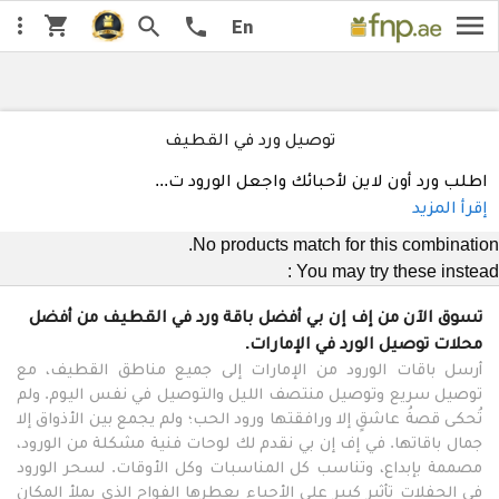
menu
shopping_cart
جديدنا
search
السعر من الأقل
more_vert
السعر من ا
call
ننصح يه
اختار:
En
توصيل ورد في القطيف
اطلب ورد أون لاين لأحبائك واجعل الورود ت
...
إقرأ المزيد
No products match for this combination.
You may try these instead :
تسوق الآن من إف إن بي أفضل باقة ورد في القطيف من أفضل
محلات توصيل الورد في الإمارات.
أرسل باقات الورود من الإمارات إلى جميع مناطق القطيف، مع
توصيل سريع وتوصيل منتصف الليل والتوصيل في نفس اليوم. ولم
تُحكى قصةُ عاشقٍ إلا ورافقتها ورود الحب؛ ولم يجمع بين الأذواق إلا
جمال باقاتها. في إف إن بي نقدم لك لوحات فنية مشكلة من الورود،
مصممة بإبداع، وتناسب كل المناسبات وكل الأوقات. لسحر الورود
في الحفلات تأثير كبير على الأحباء بعطرها الفواح الذي يملأ المكان