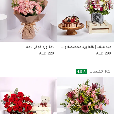
عيد ميلاد | باقة ورد مخصصة وكيكة شوكولاتة
باقة ورد خوخي ناعم
229
299
101 التقييمات
star_half
4.9