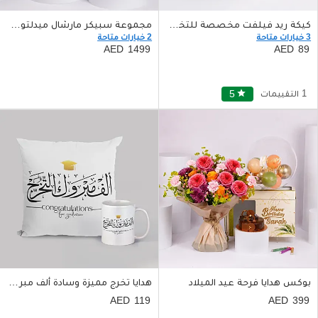
كيكة ريد فيلفت مخصصة للتخرج نصف كيلو
مجموعة سبيكر مارشال ميدلتون II مع أصيص ذهبي
3 خيارات متاحة
2 خيارات متاحة
1499
89
1 التقييمات
star
5
بوكس هدايا فرحة عيد الميلاد
هدايا تخرج مميزة وسادة ألف مبروك التخرج مطبوعة مع كوب
119
399