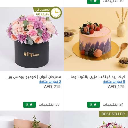
70 التقييمات
star
5
كيك ريد فيلفت مزين بالتوت وماكرون
مهرجان ألوان | كومبو بوكس ورود متنوعة
5 خيارات متاحة
2 خيارات متاحة
219
179
24 التقييمات
star
5
33 التقييمات
star
5