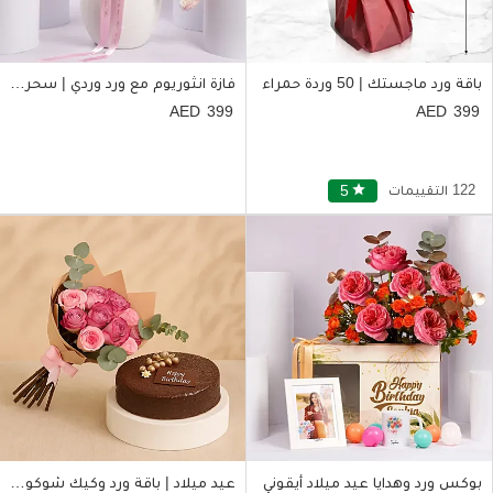
باقة ورد ماجستك | 50 وردة حمراء
فازة انثوريوم مع ورد وردي | سحر فاتن
399
399
122 التقييمات
star
5
بوكس ورد وهدايا عيد ميلاد أيقوني
عيد ميلاد | باقة ورد وكيك شوكولاتة