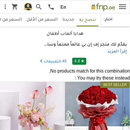
menu
shopping_cart
more_vert
search
call
En
جديدنا
السعر من الأقل
السعر من ا
اختار:
ننصح يه
هدايا ألعاب أطفال
يقدّم لك متجر إف إن بي عالماً ممتعاً وسا
...
إقرأ المزيد
4.8
45
التقييمات
star_half
No products match for this combination.
You may try these instead :