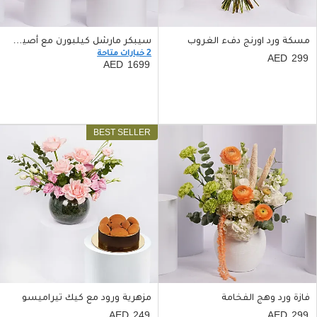
مسكة ورد اورنج دفء الغروب
سيبكر مارشل كيلبورن مع أصيص ذهبي
2 خيارات متاحة
299
1699
فازة ورد وهج الفخامة
مزهرية ورود مع كيك تيراميسو
249
299