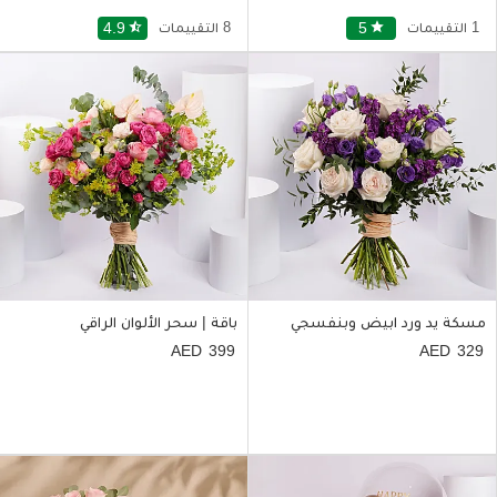
1 التقييمات
star
5
8 التقييمات
star_half
4.9
مسكة يد ورد ابيض وبنفسجي
باقة | سحر الألوان الراقي
399
329