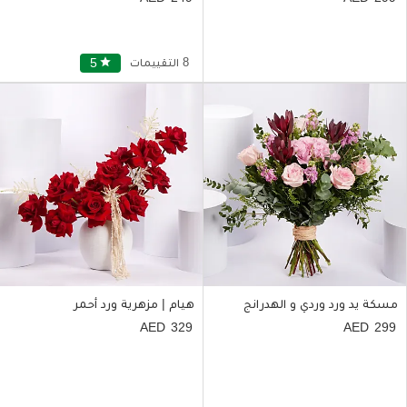
8 التقييمات
star
5
مسكة يد ورد وردي و الهدرانج
هيام | مزهرية ورد أحمر
329
299