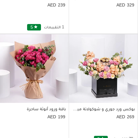
239
329
1 التقييمات
star
5
بوكس ورد جوري و شوكولاتة ميرزام
باقة ورود أنوثة ساحرة
199
269