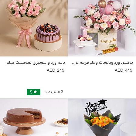
بوكس ورد وبالونات وحلا فرحة عيد الميلاد
باقة ورد و بلوبيري شوكليت كيك
249
449
3 التقييمات
star
5