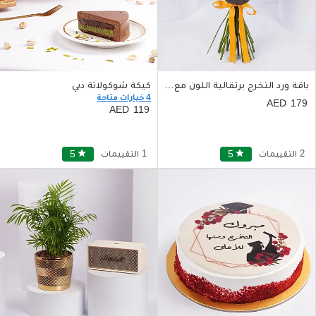
باقة ورد التخرج برتقالية اللون مع توبر أكريليك
كيكة شوكولاتة دبي
4 خيارات متاحة
179
119
2 التقييمات
star
5
1 التقييمات
star
5